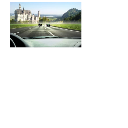
Airport Shuttle Service - Inh. Kurt Huber
Gehfeldstr. 17, 82467 Garmisch-
Partenkirchen | Tel. 08821 / 41 79
KONTAKT
Prospekt anfordern